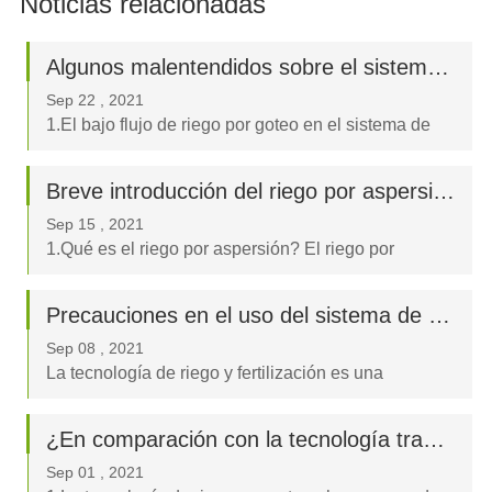
Noticias relacionadas
Algunos malentendidos sobre el sistema de riego por goteo
Sep 22 , 2021
1.El bajo flujo de riego por goteo en el sistema de
riego irrazonable hace que los usuarios a menudo
no puedan ver el proceso de riego.Si el tiempo de
Breve introducción del riego por aspersión y del sistema automático de aspersores
riego es demasiado largo, se producirán fugas
Sep 15 , 2021
profundas y desperdicios;Yo...
1.Qué es el riego por aspersión? El riego por
aspersión es un método de riego que utiliza la
presión de la bomba de agua o la caída natural para
Precauciones en el uso del sistema de riego y fertilización
transportar el agua de riego al campo a través del
Sep 08 , 2021
sistema de riego por aspersión.
La tecnología de riego y fertilización es una
tecnología agrícola moderna que combina el
suministro de agua y fertilizantes mediante el
¿En comparación con la tecnología tradicional de riego, cuáles son las ventajas del riego por goteo?
riego.No sólo maximiza la producción, sino que
Sep 01 , 2021
también minimiza la contaminación ambiental...