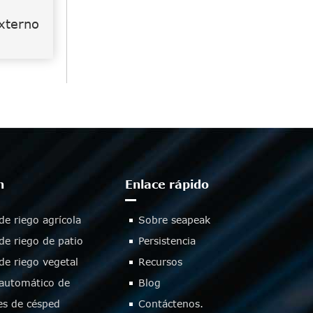
xterno
n
Enlace rápido
de riego agrícola
Sobre seapeak
de riego de patio
Persistencia
de riego vegetal
Recursos
automático de
Blog
es de césped
Contáctenos.