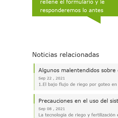
rellene el formulario y le
responderemos lo antes
posible.
Noticias relacionadas
Sep 22 , 2021
1.El bajo flujo de riego por goteo en
sistema de riego irrazonable hace qu
usuarios a menudo no puedan ver el
de riego.Si el tiempo de riego es d
Sep 08 , 2021
largo, se producirán fugas profundas
La tecnología de riego y fertilización