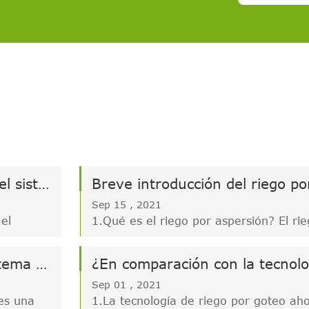
Algunos malentendidos sobre el sistema de riego por goteo
Sep 15 , 2021
 el
1.Qué es el riego por aspersión? El ri
e los
aspersión es un método de riego que ut
 proceso
la presión de la bomba de agua o la c
Precauciones en el uso del sistema de riego y fertilización
emasiado
natural para transportar el agua de ri
Sep 01 , 2021
 y
campo a través del sistema de riego p
 es una
1.La tecnología de riego por goteo ah