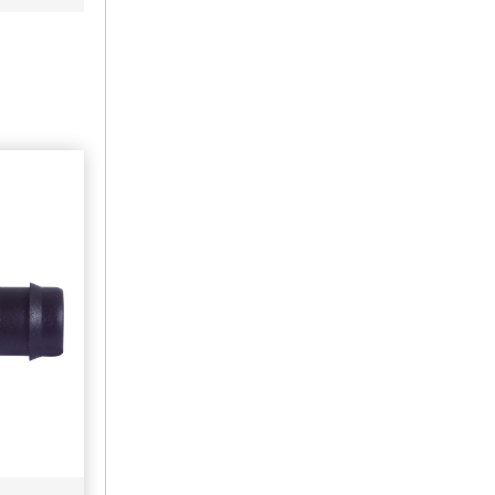
e con
onde
cientos
no...