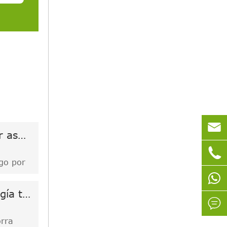

Breve introducción del riego por aspersión y del sistema automático de aspersores

ego por
iliza
aída
¿En comparación con la tecnología tradicional de riego, cuáles son las ventajas del riego por goteo?

ego al
or
orra