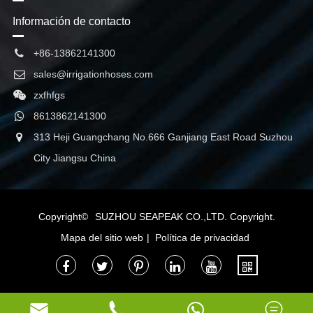
Información de contacto
+86-13862141300
sales@irrigationhoses.com
zxfhfgs
8613862141300
313 Heji Guangchang No.666 Ganjiang East Road Suzhou
City Jiangsu China
Copyright©
SUZHOU SEAPEAK CO.,LTD.
Copyright.
Mapa del sitio web
|
Política de privacidad


